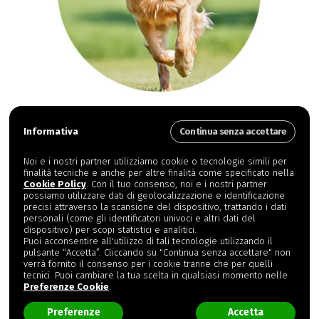
TEST CANE
Informativa
Continua senza accettare
Noi e i nostri partner utilizziamo cookie o tecnologie simili per
finalità tecniche e anche per altre finalità come specificato nella
Cookie Policy
. Con il tuo consenso, noi e i nostri partner
possiamo utilizzare dati di geolocalizzazione e identificazione
precisi attraverso la scansione del dispositivo, trattando i dati
personali (come gli identificatori univoci e altri dati del
dispositivo) per scopi statistici e analitici.
Puoi acconsentire all'utilizzo di tali tecnologie utilizzando il
pulsante “Accetta”. Cliccando su "Continua senza accettare" non
verrà fornito il consenso per i cookie tranne che per quelli
tecnici. Puoi cambiare la tua scelta in qualsiasi momento nelle
Preferenze Cookie
.
Preferenze
Accetta