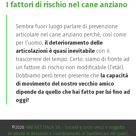
I fattori di rischio nel cane anziano
Sembra fuori luogo parlare di prevenzione
articolare nel cane anziano perchè, così come
per l’uomo,
il deterioramento delle
articolazioni è quasi inevitabile
con il
trascorrere del tempo. Certo: siamo di fronte ad
un fattore di rischio non modificabile (l’età!).
Dobbiamo però tener presente che
la capacità
di movimento del nostro vecchio amico
dipende da quello che hai fatto per lui fino ad
oggi!
©2026
INNOVET ITALIA Srl - Società a socio unico e soggetta
all’attività di direzione e coordinamento di Swedencare AB (publ),